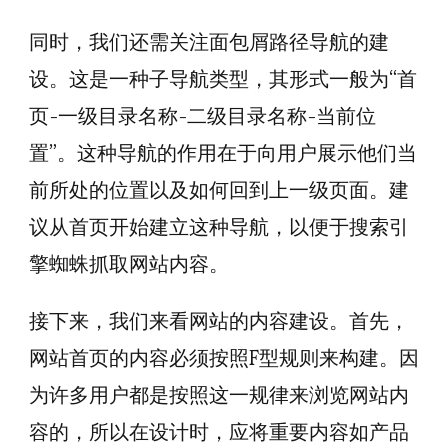
同时，我们还需关注面包屑路径导航的建
设。这是一种子导航类型，其形式一般为“首
页-一级目录名称-二级目录名称-当前位
置”。这种导航的作用在于向用户展示他们当
前所处的位置以及如何回到上一级页面。建
议从首页开始建立这种导航，以便于搜索引
擎蜘蛛抓取网站内容。
接下来，我们来看网站的内容建设。首先，
网站首页的内容必须按照F型规则来构建。因
为许多用户都是按照这一规律来浏览网站内
容的，所以在设计时，应将重要内容如产品