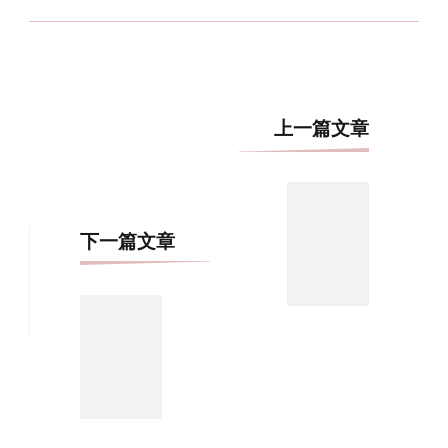
博
上一篇文章
文
导
航
下一篇文章