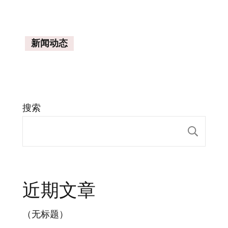
新闻动态
搜索
搜索
近期文章
（无标题）