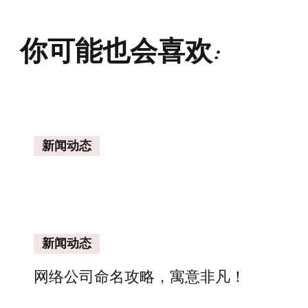
你可能也会喜欢:
新闻动态
新闻动态
网络公司命名攻略，寓意非凡！