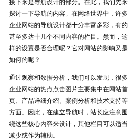
接下来是导航设计的部分。在此，我们先来
探讨一下导航的内容。在网络世界中，许多
企业网站的导航设计都十分丰富多彩，有的
甚至多达十几个不同内容的栏目。然而，这
样的设置是否合理呢？它对网站的影响又是
如何的呢？
通过观察和数据分析，我们可以发现，很多
企业网站的热点点击图片主要集中在网站首
页、产品详细介绍、案例分析和技术支持等
方面。因此，在建立导航时，站长应注意围
绕这些核心内容来设计，其他栏目可以适当
减少或作为辅助。