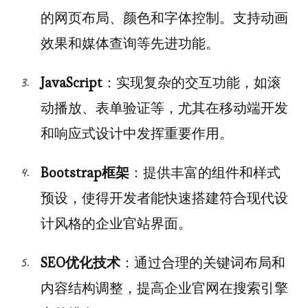
的网页布局、颜色和字体控制。支持动画
效果和媒体查询等先进功能。
JavaScript
：实现复杂的交互功能，如滚
动播放、表单验证等，尤其在移动端开发
和响应式设计中发挥重要作用。
Bootstrap框架
：提供丰富的组件和样式
预设，使得开发者能快速搭建符合现代设
计风格的企业官站界面。
SEO优化技术
：通过合理的关键词布局和
内容结构调整，提高企业官网在搜索引擎