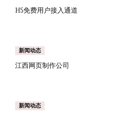
H5免费用户接入通道
新闻动态
江西网页制作公司
新闻动态