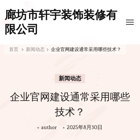
廊坊市轩宇装饰装修有
限公司
首页
新闻动态
企业官网建设通常采用哪些技术？
新闻动态
企业官网建设通常采用哪些
技术？
author
2025年8月30日