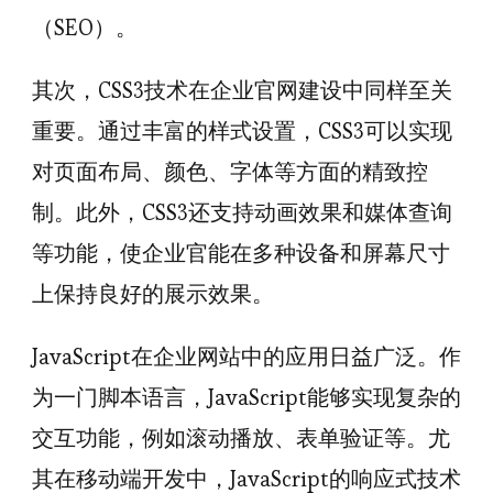
（SEO）。
其次，CSS3技术在企业官网建设中同样至关
重要。通过丰富的样式设置，CSS3可以实现
对页面布局、颜色、字体等方面的精致控
制。此外，CSS3还支持动画效果和媒体查询
等功能，使企业官能在多种设备和屏幕尺寸
上保持良好的展示效果。
JavaScript在企业网站中的应用日益广泛。作
为一门脚本语言，JavaScript能够实现复杂的
交互功能，例如滚动播放、表单验证等。尤
其在移动端开发中，JavaScript的响应式技术