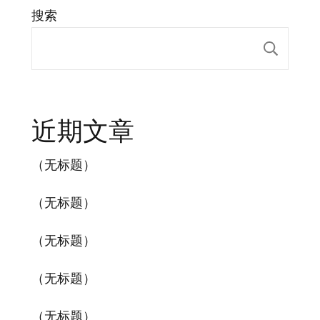
搜索
搜索
近期文章
（无标题）
（无标题）
（无标题）
（无标题）
（无标题）