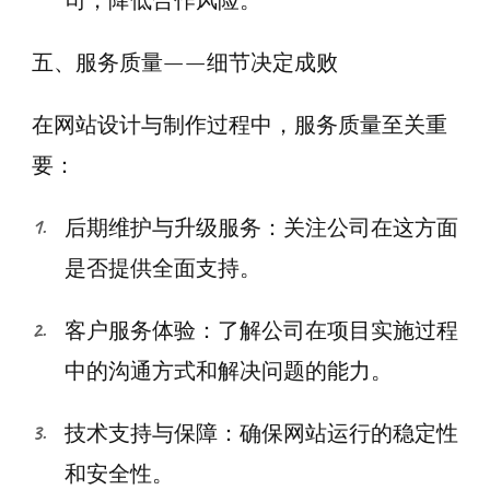
司，降低合作风险。
五、服务质量——细节决定成败
在网站设计与制作过程中，服务质量至关重
要：
后期维护与升级服务：关注公司在这方面
是否提供全面支持。
客户服务体验：了解公司在项目实施过程
中的沟通方式和解决问题的能力。
技术支持与保障：确保网站运行的稳定性
和安全性。