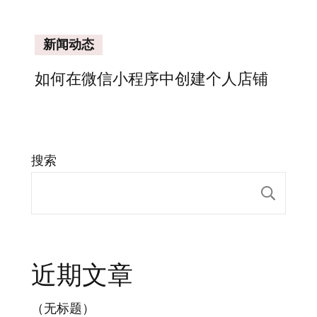
新闻动态
如何在微信小程序中创建个人店铺
搜索
搜索
近期文章
（无标题）