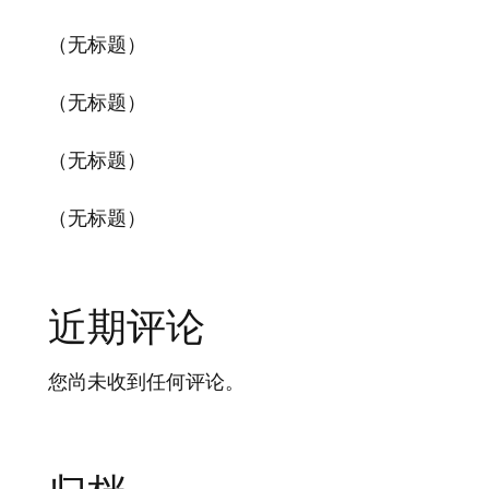
（无标题）
（无标题）
（无标题）
（无标题）
近期评论
您尚未收到任何评论。