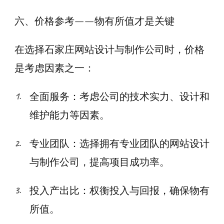
六、价格参考——物有所值才是关键
在选择石家庄网站设计与制作公司时，价格
是考虑因素之一：
全面服务：考虑公司的技术实力、设计和
维护能力等因素。
专业团队：选择拥有专业团队的网站设计
与制作公司，提高项目成功率。
投入产出比：权衡投入与回报，确保物有
所值。