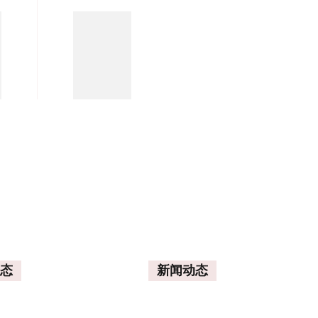
导
航
态
新闻动态