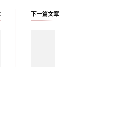
博
章
下一篇文章
文
导
航