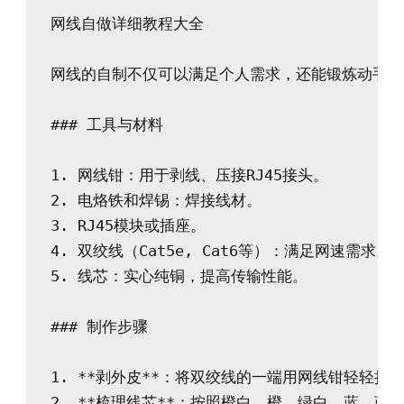
网线自做详细教程大全

网线的自制不仅可以满足个人需求，还能锻炼动手能
### 工具与材料

1. 网线钳：用于剥线、压接RJ45接头。

2. 电烙铁和焊锡：焊接线材。

3. RJ45模块或插座。

4. 双绞线（Cat5e, Cat6等）：满足网速需求。

5. 线芯：实心纯铜，提高传输性能。

### 制作步骤

1. **剥外皮**：将双绞线的一端用网线钳轻轻拨
2. **梳理线芯**：按照橙白、橙、绿白、蓝、蓝