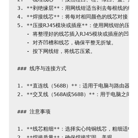
3. **剥绝缘层**：用网线钳适当剥去每根线的绝缘
4. **焊接线芯**：将每对相同颜色的线芯对接，
5. **压接RJ45模块或插座**：使用网线钳的压
   - 将整理好的线芯插入RJ45模块或插座的凹槽中
   - 对齐凹槽和线芯，确保平整无折皱。

   - 按下网线钳，将线芯压紧。

### 线序与连接方式

1. **直连线（568B）**：适用于电脑与路由器
2. **交叉线（568A或568B）**：用于电脑之间
### 注意事项

1. **线芯粗细**：选择实心纯铜线芯，粗细适中。
2. **焊接质量**：确保焊接牢固、美观。
