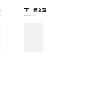
博
章
下一篇文章
文
导
航