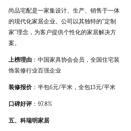
尚品宅配是一家集设计、生产、销售于一体
的现代化家居企业。公司以其独特的“定制
家”理念，为客户提供个性化的家居解决方
案。
上榜理由
：中国家具协会会员，全国住宅装
饰装修行业百强企业
装修报价
：半包6元/平米，全包13元/平米
口碑好评
：97.8%
五、科瑞明家居