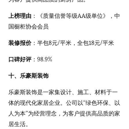
上榜理由
：《质量信誉等级AA级单位》，中
国橱柜协会会员
装修报价
：半包8元/平米，全包18元/平米
口碑好评
：98.9%
十、乐豪斯装饰
乐豪斯装饰是一家集设计、施工、材料于一
体的现代化家居企业。公司以“绿色环保、以
人为本”为经营理念，为客户提供高品质的家
居生活。