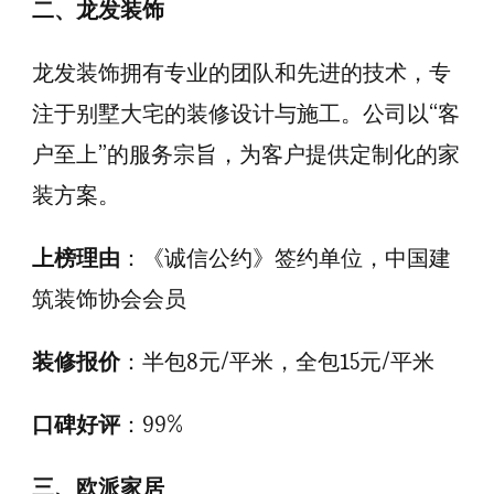
二、龙发装饰
龙发装饰拥有专业的团队和先进的技术，专
注于别墅大宅的装修设计与施工。公司以“客
户至上”的服务宗旨，为客户提供定制化的家
装方案。
上榜理由
：《诚信公约》签约单位，中国建
筑装饰协会会员
装修报价
：半包8元/平米，全包15元/平米
口碑好评
：99%
三、欧派家居