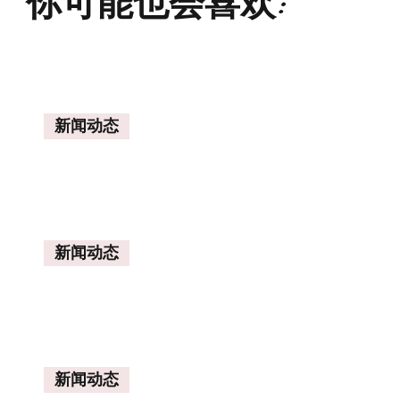
你可能也会喜欢:
新闻动态
新闻动态
新闻动态