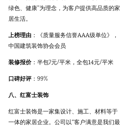
绿色、健康”为理念，为客户提供高品质的家
居生活。
上榜理由
：《质量服务信誉AAA级单位》，
中国建筑装饰协会会员
装修报价
：半包7元/平米，全包14元/平米
口碑好评
：99%
八、红富士装饰
红富士装饰是一家集设计、施工、材料等于
一体的家居企业。公司以“客户满意是我们最