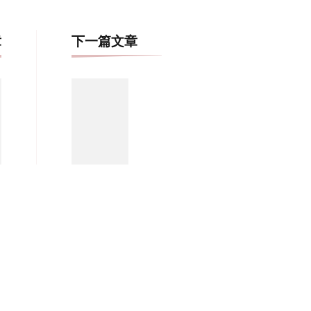
博
章
下一篇文章
文
导
航