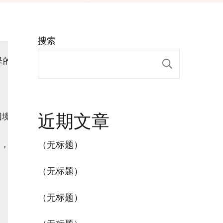
搜索
呈的新闻盛宴。在这个信息化时代，新闻报道对于传播真相、
搜索
近期文章
困境，为世界树立了标杆。

（无标题）
展，为国家发展注入强劲动力。

（无标题）
（无标题）