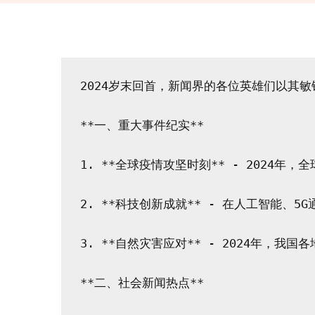
2024岁末回首，新闻界的各位英雄们以其
**一、重大事件纪实**

1. **全球疫情攻坚时刻** - 202
2. **科技创新成就** - 在人工智能
3. **自然灾害应对** - 2024年，
**二、社会新闻热点**
