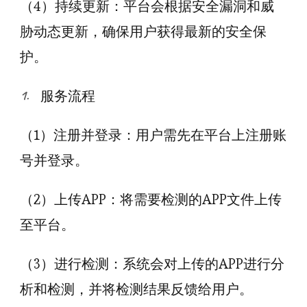
（4）持续更新：平台会根据安全漏洞和威
胁动态更新，确保用户获得最新的安全保
护。
服务流程
（1）注册并登录：用户需先在平台上注册账
号并登录。
（2）上传APP：将需要检测的APP文件上传
至平台。
（3）进行检测：系统会对上传的APP进行分
析和检测，并将检测结果反馈给用户。