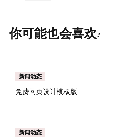
你可能也会喜欢:
新闻动态
免费网页设计模板版
新闻动态