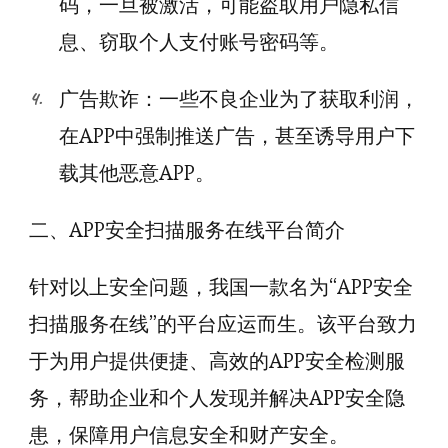
码，一旦被激活，可能盗取用户隐私信
息、窃取个人支付账号密码等。
广告欺诈：一些不良企业为了获取利润，
在APP中强制推送广告，甚至诱导用户下
载其他恶意APP。
二、APP安全扫描服务在线平台简介
针对以上安全问题，我国一款名为“APP安全
扫描服务在线”的平台应运而生。该平台致力
于为用户提供便捷、高效的APP安全检测服
务，帮助企业和个人发现并解决APP安全隐
患，保障用户信息安全和财产安全。