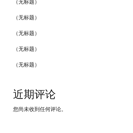
（无标题）
（无标题）
（无标题）
（无标题）
（无标题）
近期评论
您尚未收到任何评论。