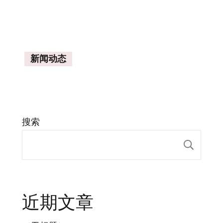
新闻动态
搜索
搜索
近期文章