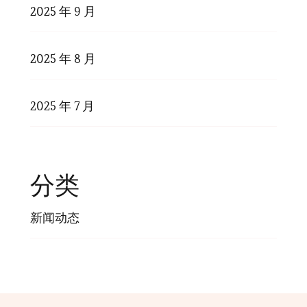
2025 年 9 月
2025 年 8 月
2025 年 7 月
分类
新闻动态