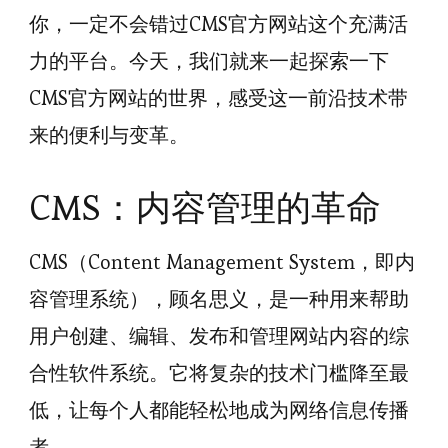
你，一定不会错过CMS官方网站这个充满活
力的平台。今天，我们就来一起探索一下
CMS官方网站的世界，感受这一前沿技术带
来的便利与变革。
CMS：内容管理的革命
CMS（Content Management System，即内
容管理系统），顾名思义，是一种用来帮助
用户创建、编辑、发布和管理网站内容的综
合性软件系统。它将复杂的技术门槛降至最
低，让每个人都能轻松地成为网络信息传播
者。