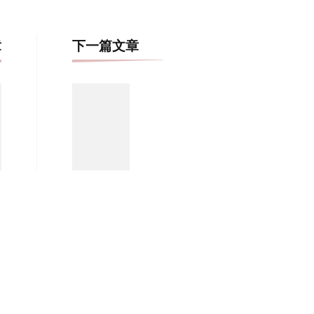
博
章
下一篇文章
文
导
航