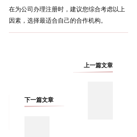
在为公司办理注册时，建议您综合考虑以上
因素，选择最适合自己的合作机构。
博
上一篇文章
文
导
航
下一篇文章