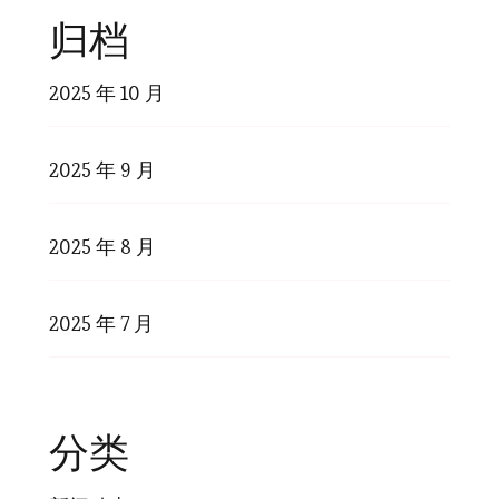
归档
2025 年 10 月
2025 年 9 月
2025 年 8 月
2025 年 7 月
分类