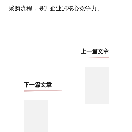
采购流程，提升企业的核心竞争力。
博
上一篇文章
文
导
航
下一篇文章