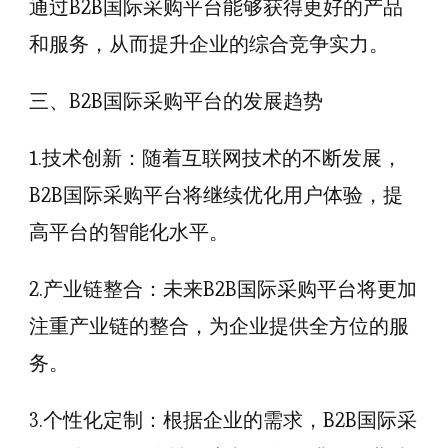
通过B2B国际采购平台能够获得更好的产品
和服务，从而提升企业的综合竞争实力。
三、B2B国际采购平台的发展趋势
1.技术创新：随着互联网技术的不断发展，
B2B国际采购平台将继续优化用户体验，提
高平台的智能化水平。
2.产业链整合：未来B2B国际采购平台将更加
注重产业链的整合，为企业提供全方位的服
务。
3.个性化定制：根据企业的需求，B2B国际采