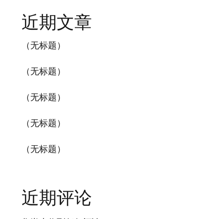
近期文章
（无标题）
（无标题）
（无标题）
（无标题）
（无标题）
近期评论