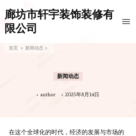
廊坊市轩宇装饰装修有
限公司
首页
新闻动态
新闻动态
author
2025年8月14日
在这个全球化的时代，经济的发展与市场的