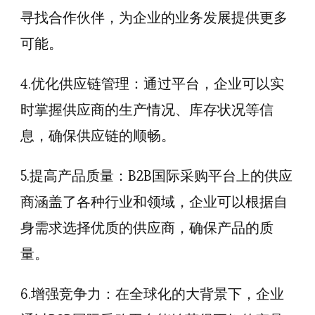
寻找合作伙伴，为企业的业务发展提供更多
可能。
4.优化供应链管理：通过平台，企业可以实
时掌握供应商的生产情况、库存状况等信
息，确保供应链的顺畅。
5.提高产品质量：B2B国际采购平台上的供应
商涵盖了各种行业和领域，企业可以根据自
身需求选择优质的供应商，确保产品的质
量。
6.增强竞争力：在全球化的大背景下，企业