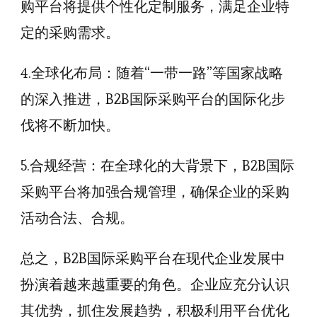
购平台将提供个性化定制服务，满足企业特
定的采购需求。
4.全球化布局：随着“一带一路”等国家战略
的深入推进，B2B国际采购平台的国际化步
伐将不断加快。
5.合规经营：在全球化的大背景下，B2B国际
采购平台将加强合规管理，确保企业的采购
活动合法、合规。
总之，B2B国际采购平台在现代企业发展中
扮演着越来越重要的角色。企业应充分认识
其优势，抓住发展趋势，积极利用平台优化