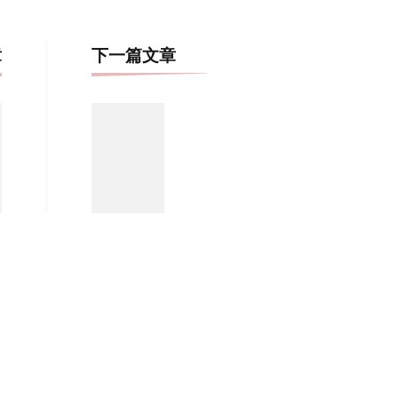
博
章
下一篇文章
文
导
航