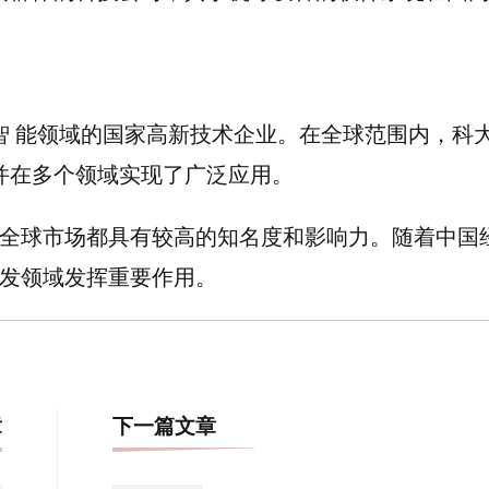
智 能领域的国家高新技术企业。在全球范围内，科
并在多个领域实现了广泛应用。
全球市场都具有较高的知名度和影响力。随着中国
发领域发挥重要作用。
博
章
下一篇文章
文