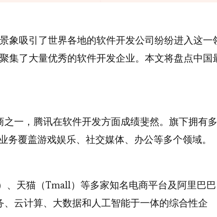
景象吸引了世界各地的软件开发公司纷纷进入这一
聚集了大量优秀的软件开发企业。本文将盘点中国
商之一，腾讯在软件开发方面成绩斐然。旗下拥有
件业务覆盖游戏娱乐、社交媒体、办公等多个领域。
o）、天猫（Tmall）等多家知名电商平台及阿里巴巴
务、云计算、大数据和人工智能于一体的综合性企