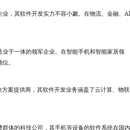
企业，其软件开发实力不容小觑。在物流、金融、A
造业于一体的领军企业。在智能手机和智能家居领
地位。
决方案提供商，其软件开发业务涵盖了云计算、物联
费群体的科技公司，其手机等设备的软件系统在国