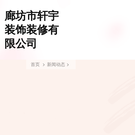
廊坊市轩宇
装饰装修有
限公司
首页
新闻动态