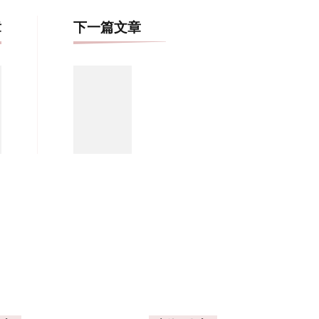
博
章
下一篇文章
文
导
航