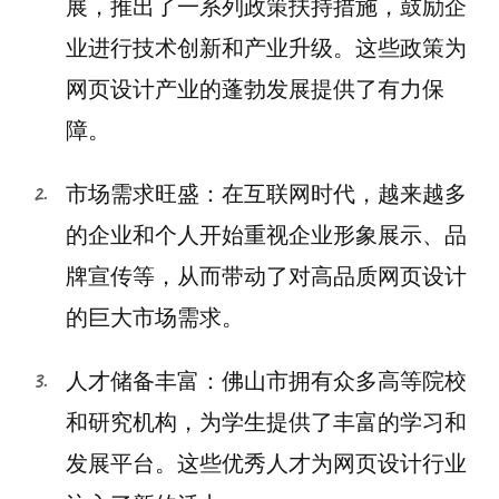
展，推出了一系列政策扶持措施，鼓励企
业进行技术创新和产业升级。这些政策为
网页设计产业的蓬勃发展提供了有力保
障。
市场需求旺盛：在互联网时代，越来越多
的企业和个人开始重视企业形象展示、品
牌宣传等，从而带动了对高品质网页设计
的巨大市场需求。
人才储备丰富：佛山市拥有众多高等院校
和研究机构，为学生提供了丰富的学习和
发展平台。这些优秀人才为网页设计行业