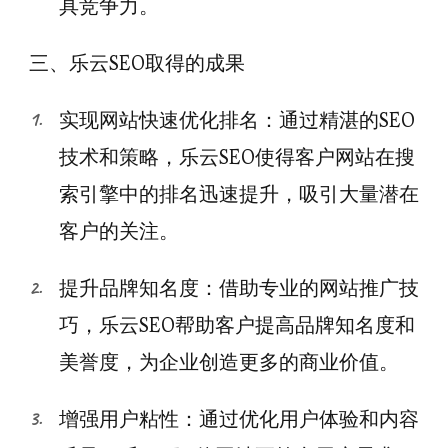
具竞争力。
三、乐云SEO取得的成果
实现网站快速优化排名：通过精湛的SEO
技术和策略，乐云SEO使得客户网站在搜
索引擎中的排名迅速提升，吸引大量潜在
客户的关注。
提升品牌知名度：借助专业的网站推广技
巧，乐云SEO帮助客户提高品牌知名度和
美誉度，为企业创造更多的商业价值。
增强用户粘性：通过优化用户体验和内容