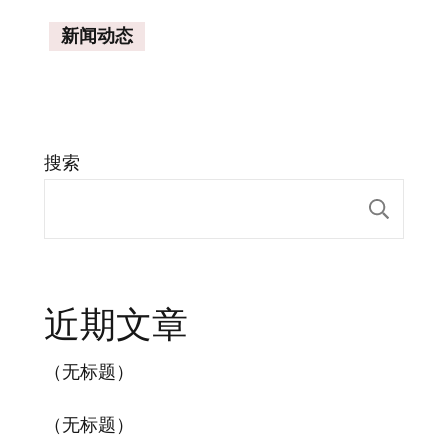
新闻动态
搜索
搜索
近期文章
（无标题）
（无标题）