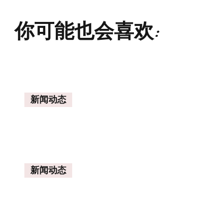
你可能也会喜欢:
新闻动态
新闻动态