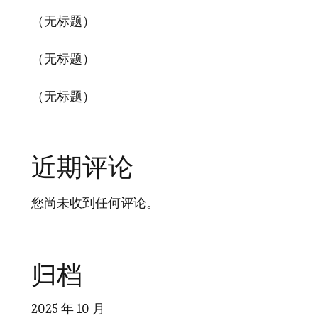
（无标题）
（无标题）
（无标题）
近期评论
您尚未收到任何评论。
归档
2025 年 10 月