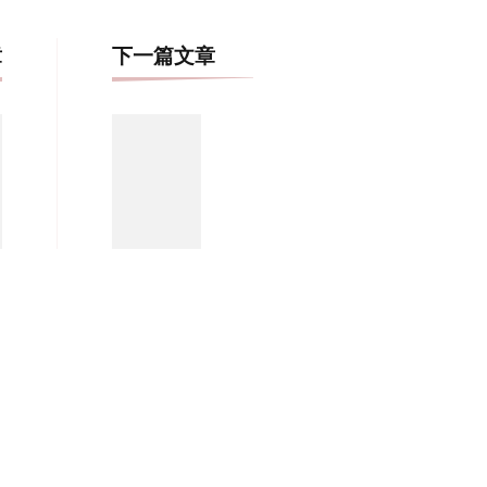
博
章
下一篇文章
文
导
航